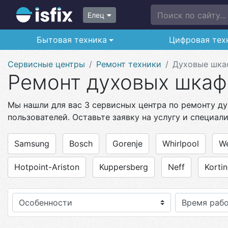
Поиск по сайту...
Елец
Бытовая техника
Цифровая тех
Сервисные центры
Ремонт техники
Духовые шк
Ремонт духовых шкаф
Мы нашли для вас 3 сервисных центра по ремонту ду
пользователей. Оставьте заявку на услугу и специал
Samsung
Bosch
Gorenje
Whirlpool
We
Hotpoint-Ariston
Kuppersberg
Neff
Korti
Особенности