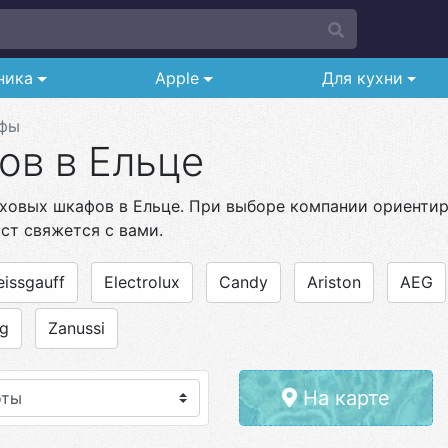
ника
Apple
Для кухни
афы
ов в Ельце
ховых шкафов в Ельце. При выборе компании ориентиру
ист свяжется с вами.
issgauff
Electrolux
Candy
Ariston
AEG
ng
Zanussi
На карте