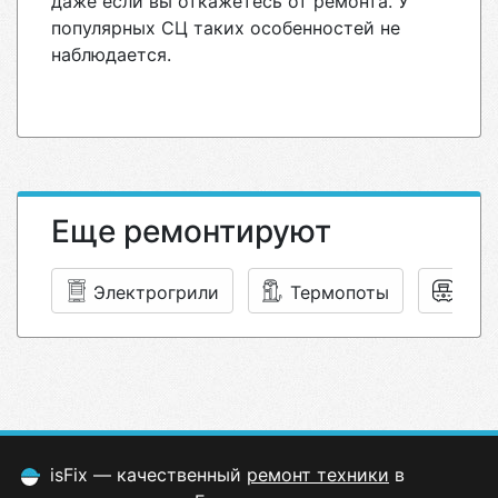
даже если вы откажетесь от ремонта. У
популярных СЦ таких особенностей не
наблюдается.
Еще ремонтируют
Электрогрили
Термопоты
Йог
isFix — качественный
ремонт техники
в