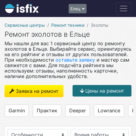
Елец
Сервисные центры
Ремонт техники
Эхолоты
Ремонт эхолотов в Ельце
Мы нашли для вас 1 сервисный центр по ремонту
эхолотов в Ельце. Выбирайте сервис, ориентируясь
на его рейтинг и отзывы от других пользователей.
При необходимости
оставьте заявку
и мастер сам
свяжется с вами. Для подсчёта рейтинга мы
используем: отзывы, наполненность карточки,
наличие дополнительных удобств.
Цены на ремонт
Заявка на ремонт
Garmin
Практик
Deeper
Lowrance
L
Особенности