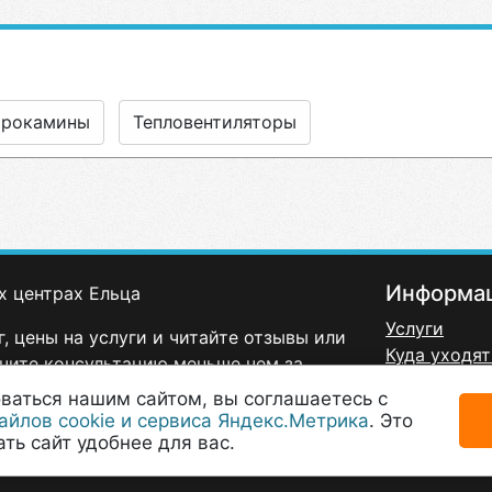
трокамины
Тепловентиляторы
Информа
х центрах Ельца
Услуги
, цены на услуги и читайте отзывы или
Куда уходят
чите консультацию меньше чем за
Политика к
ваться нашим сайтом, вы соглашаетесь с
Договор-оф
айлов cookie и сервиса Яндекс.Метрика
. Это
Согласие н
ть сайт удобнее для вас.
данных