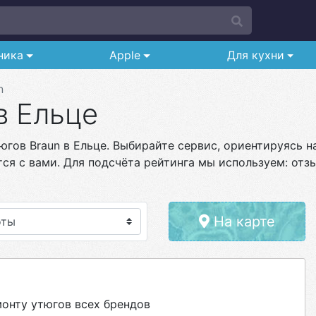
ника
Apple
Для кухни
n
в Ельце
гов Braun в Ельце. Выбирайте сервис, ориентируясь на
ся с вами. Для подсчёта рейтинга мы используем: отзы
На карте
онту утюгов всех брендов