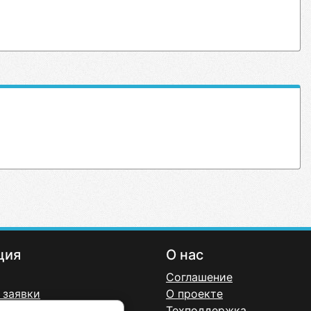
ция
О нас
Соглашение
 заявки
О проекте
онфиденциальности
Техподдержка