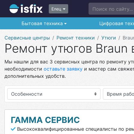
Поиск по сайту...
Елец
Бытовая техника
Цифровая тех
Сервисные центры
Ремонт техники
Утюги
Brau
Ремонт утюгов Braun 
Мы нашли для вас 3 сервисных центра по ремонту утю
необходимости
оставьте заявку
и мастер сам свяжет
дополнительных удобств.
Особенности
ГАММА СЕРВИС
Высококвалифицированные специалисты по рем