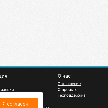
ция
О нас
Соглашение
 заявки
О проекте
онфиденциальности
Техподдержка
ерта
Я согласен
а обработку персональных