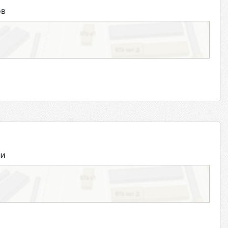
ов
ли