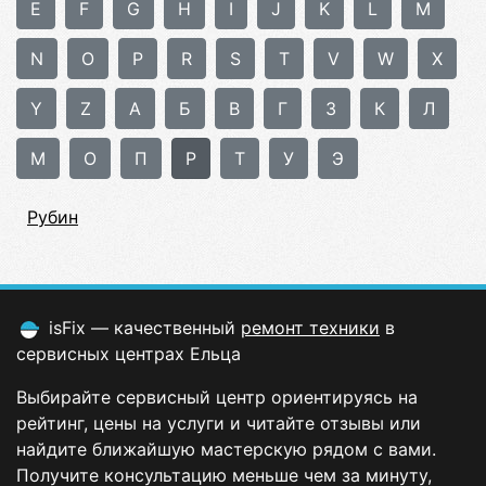
E
F
G
H
I
J
K
L
M
N
O
P
R
S
T
V
W
X
Y
Z
А
Б
В
Г
З
К
Л
М
О
П
Р
Т
У
Э
Рубин
isFix — качественный
ремонт техники
в
сервисных центрах Ельца
Выбирайте сервисный центр ориентируясь на
рейтинг, цены на услуги и читайте отзывы или
найдите ближайшую мастерскую рядом с вами.
Получите консультацию меньше чем за минуту,