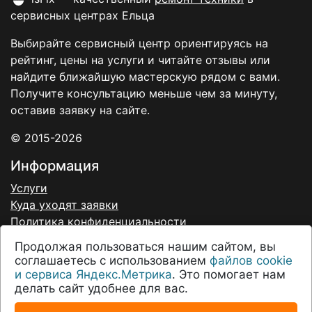
сервисных центрах Ельца
Выбирайте сервисный центр ориентируясь на
рейтинг, цены на услуги и читайте отзывы или
найдите ближайшую мастерскую рядом с вами.
Получите консультацию меньше чем за минуту,
оставив заявку на сайте.
© 2015-2026
Информация
Услуги
Куда уходят заявки
Политика конфиденциальности
Договор-оферта
Продолжая пользоваться нашим сайтом, вы
Согласие на обработку персональных данных
соглашаетесь с использованием
файлов cookie
О нас
и сервиса Яндекс.Метрика
. Это помогает нам
делать сайт удобнее для вас.
Соглашение
О проекте