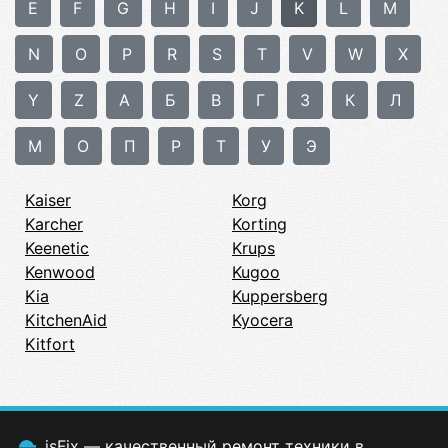
E
F
G
H
I
J
K
L
M
N
O
P
R
S
T
V
W
X
Y
Z
А
Б
В
Г
З
К
Л
М
О
П
Р
Т
У
Э
Kaiser
Korg
Karcher
Korting
Keenetic
Krups
Kenwood
Kugoo
Kia
Kuppersberg
KitchenAid
Kyocera
Kitfort
isFix — качественный
ремонт техники
в