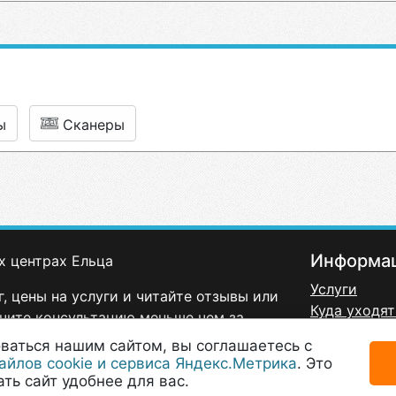
ы
Сканеры
Информа
х центрах Ельца
Услуги
, цены на услуги и читайте отзывы или
Куда уходят
чите консультацию меньше чем за
Политика к
ваться нашим сайтом, вы соглашаетесь с
Договор-оф
айлов cookie и сервиса Яндекс.Метрика
. Это
Согласие н
ть сайт удобнее для вас.
данных