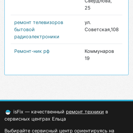
Свердлова,
25
ремонт телевизоров
ул.
бытовой
Советская,108
радиоэлектроники
Ремонт-ник рф
Коммунаров
19
isFix — качественный
ремонт техники
в
сервисных центрах Ельца
Выбирайте сервисный центр ориентируясь на