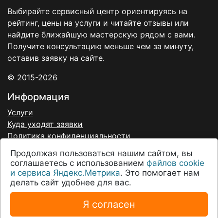
Выбирайте сервисный центр ориентируясь на
рейтинг, цены на услуги и читайте отзывы или
найдите ближайшую мастерскую рядом с вами.
Получите консультацию меньше чем за минуту,
оставив заявку на сайте.
© 2015-2026
Информация
Услуги
Куда уходят заявки
Политика конфиденциальности
Договор-оферта
Продолжая пользоваться нашим сайтом, вы
Согласие на обработку персональных данных
соглашаетесь с использованием
файлов cookie
О нас
и сервиса Яндекс.Метрика
. Это помогает нам
делать сайт удобнее для вас.
Соглашение
О проекте
Я согласен
Техподдержка