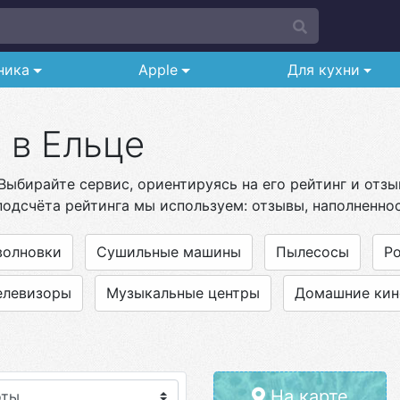
ника
Apple
Для кухни
 в Ельце
 Выбирайте сервис, ориентируясь на его рейтинг и отз
подсчёта рейтинга мы используем: отзывы, наполненнос
волновки
Сушильные машины
Пылесосы
Р
елевизоры
Музыкальные центры
Домашние кин
На карте