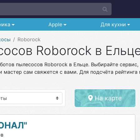
ника
Apple
Для кухни
сосы
Roborock
осов Roborock в Ельц
ботов пылесосов Roborock в Ельце. Выбирайте сервис, 
и мастер сам свяжется с вами. Для подсчёта рейтинга 
На карте
ОНАЛ"
ов