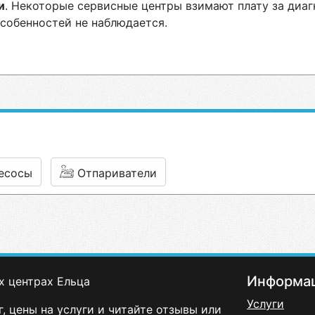
и
. Некоторые сервисные центры взимают плату за диаг
особенностей не наблюдается.
есосы
Отпариватели
Информа
х центрах Ельца
Услуги
, цены на услуги и читайте отзывы или