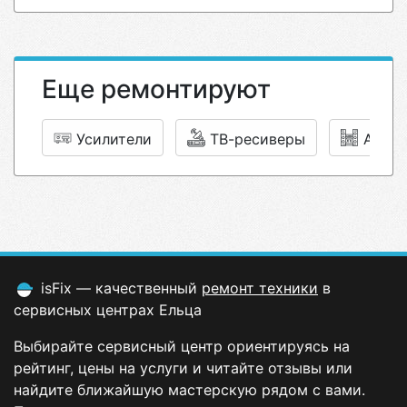
Еще ремонтируют
Усилители
ТВ-ресиверы
Акуст
isFix — качественный
ремонт техники
в
сервисных центрах Ельца
Выбирайте сервисный центр ориентируясь на
рейтинг, цены на услуги и читайте отзывы или
найдите ближайшую мастерскую рядом с вами.