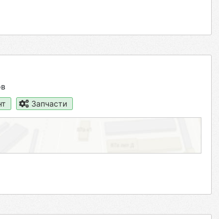
ов
нт
Запчасти