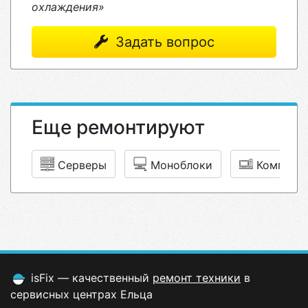
охлаждения»
Задать вопрос
Еще ремонтируют
Серверы
Моноблоки
Компьют
isFix — качественный
ремонт техники
в
сервисных центрах Ельца